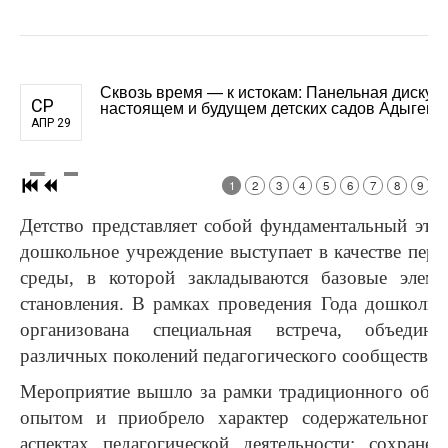
Сквозь время — к истокам: Панельная дискус
СР
настоящем и будущем детских садов Адыгеи
АПР 29
1
2
3
4
5
6
7
8
9
Детство представляет собой фундаментальный этап
дошкольное учреждение выступает в качестве пер
среды, в которой закладываются базовые элеме
становления. В рамках проведения Года дошкольн
организована специальная встреча, объедини
различных поколений педагогического сообщества.
Мероприятие вышло за рамки традиционного обм
опытом и приобрело характер содержательного
аспектах педагогической деятельности: сохране