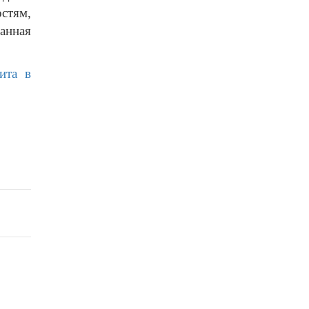
стям,
анная
ита в