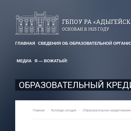
ГБПОУ РА «АДЫГЕЙС
ОСНОВАН В 1925 ГОДУ
ГЛАВНАЯ
СВЕДЕНИЯ ОБ ОБРАЗОВАТЕЛЬНОЙ ОРГАНИ
авничество
МЕДИА
Я — ВОЖАТЫЙ!
огические чтения
я площадка
ОБРАЗОВАТЕЛЬНЫЙ КРЕД
им. Х. Андрухаева"
ельный кредит
Главная
/
Колледж сегодня
/
Образовательное кредитование
редоставления
для студентов и абитуриентов