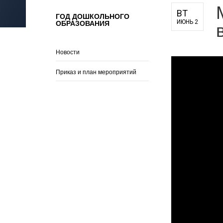
для педагогов и руководителей
ВТ
ГОД ДОШКОЛЬНОГО
ОБРАЗОВАНИЯ
ИЮНЬ 2
оператора
Новости
Приказ и план мероприятий