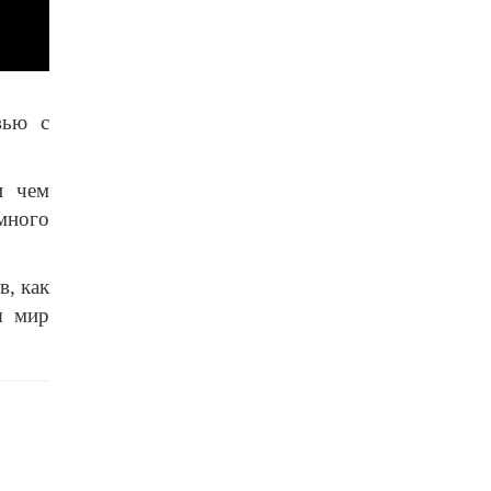
вью с
и чем
много
в, как
я мир