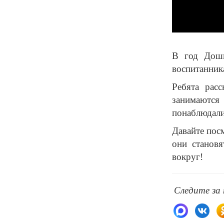
В год Дошк
воспитанник
Ребята рас
занимаютс
понаблюдали
Давайте пос
они становя
вокруг!
Следите за