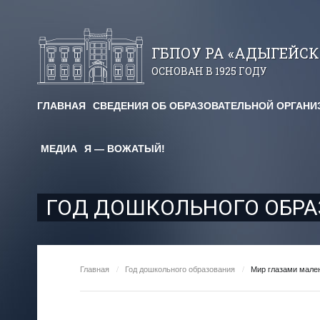
ГБПОУ РА «АДЫГЕЙС
ОСНОВАН В 1925 ГОДУ
ГЛАВНАЯ
СВЕДЕНИЯ ОБ ОБРАЗОВАТЕЛЬНОЙ ОРГАНИ
авничество
МЕДИА
Я — ВОЖАТЫЙ!
огические чтения
я площадка
ГОД ДОШКОЛЬНОГО ОБР
им. Х. Андрухаева"
ельный кредит
Главная
/
Год дошкольного образования
/
Мир глазами мале
редоставления
для студентов и абитуриентов