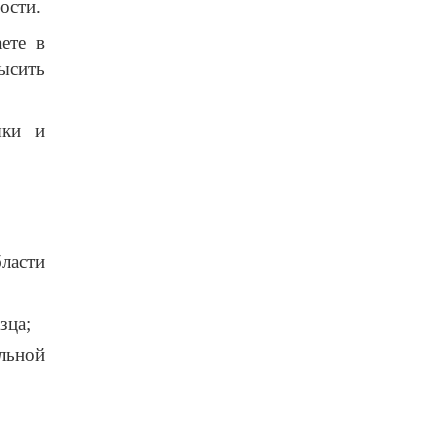
ости.
ете в
ысить
ыки и
ласти
зца;
льной