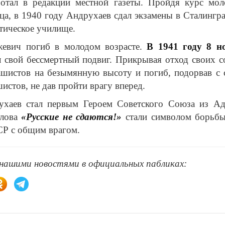
ботал в редакции местной газеты. Пройдя курс мол
ца, в 1940 году Андрухаев сдал экзамены в Сталингр
тическое училище.
жевич погиб в молодом возрасте.
В 1941 году 8 н
 свой бессмертный подвиг. Прикрывая отход своих со
ашистов на безымянную высоту и погиб, подорвав с 
истов, не дав пройти врагу вперед.
ухаев стал первым Героем Советского Союза из Ад
слова
«Русские не сдаются!»
стали символом борьбы
Р с общим врагом.
 нашими новостями в официальных пабликах: