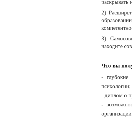
раскрывать 
2) Расширьт
образовани
компетентно
3) Самосов
находите со
Что вы полу
- глубокие
психологии;
- диплом о 
- возможно
организации