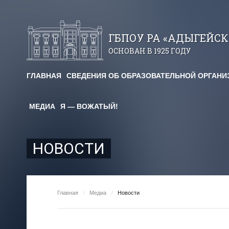
ГБПОУ РА «АДЫГЕЙС
ОСНОВАН В 1925 ГОДУ
ГЛАВНАЯ
СВЕДЕНИЯ ОБ ОБРАЗОВАТЕЛЬНОЙ ОРГАНИ
авничество
МЕДИА
Я — ВОЖАТЫЙ!
огические чтения
я площадка
НОВОСТИ
им. Х. Андрухаева"
ельный кредит
Главная
/
Медиа
/
Новости
редоставления
для студентов и абитуриентов