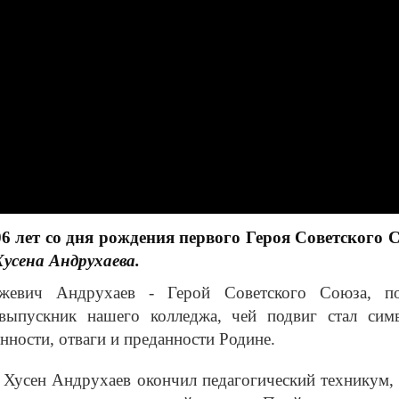
06 лет со дня рождения первого Героя Советского 
Хусена Андрухаева.
жевич Андрухаев - Герой Советского Союза, п
 выпускник нашего колледжа, чей подвиг стал сим
нности, отваги и преданности Родине.
 Хусен Андрухаев окончил педагогический техникум, 