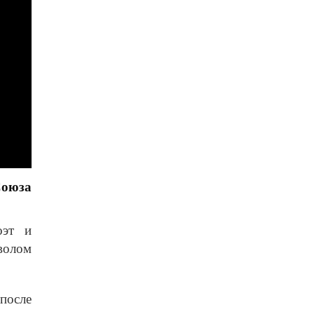
Союза
оэт и
волом
после