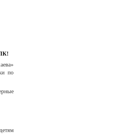
ПК!
аева»
ки по
ерные
детям