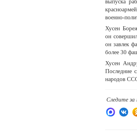
выпуска ра
красноармей
военно-поли
Хусен Боре
он совершил
он завлек ф
более 30 фаш
Хусен Андр
Последние 
народов ССС
Следите за