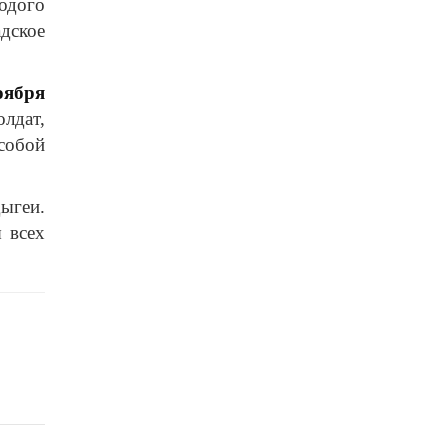
одого
адское
оября
лдат,
собой
ыгеи.
 всех