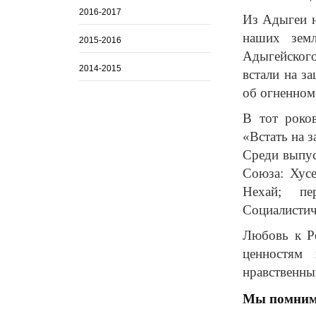
2016-2017
Из Адыгеи н
наших зем
2015-2016
Адыгейског
2014-2015
встали на з
об огненном 
В тот роко
«Встать на 
Среди выпус
Союза: Хус
Нехай; пе
Социалистич
Любовь к Ро
ценностям 
нравственны
Мы помним