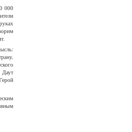
0 000
ители
руках
ворим
т.
ысль:
рану.
ского
 Даут
Герой
еским
авным