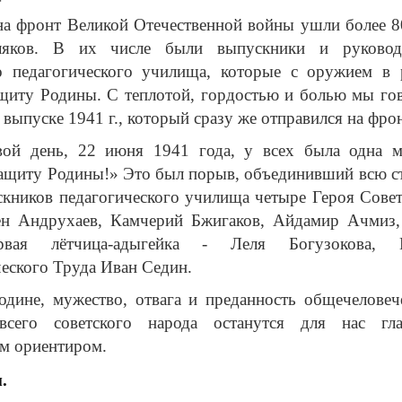
а фронт Великой Отечественной войны ушли более 8
ляков. В их числе были выпускники и руковод
о педагогического училища, которые с оружием в 
ащиту Родины. С теплотой, гордостью и болью мы го
выпуске 1941 г., который сразу же отправился на фрон
вой день, 22 июня 1941 года, у всех была одна м
защиту Родины!» Это был порыв, объединивший всю ст
кников педагогического училища четыре Героя Совет
ен Андрухаев, Камчерий Бжигаков, Айдамир Ачмиз,
рвая лётчица-адыгейка - Леля Богузокова, 
еского Труда Иван Седин.
дине, мужество, отвага и преданность общечеловеч
всего советского народа останутся для нас гл
м ориентиром.
.