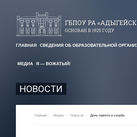
ГБПОУ РА «АДЫГЕЙС
ОСНОВАН В 1925 ГОДУ
ГЛАВНАЯ
СВЕДЕНИЯ ОБ ОБРАЗОВАТЕЛЬНОЙ ОРГАНИ
авничество
МЕДИА
Я — ВОЖАТЫЙ!
огические чтения
я площадка
НОВОСТИ
им. Х. Андрухаева"
ельный кредит
Главная
/
Медиа
/
Новости
/
День памяти и скорби
редоставления
для студентов и абитуриентов