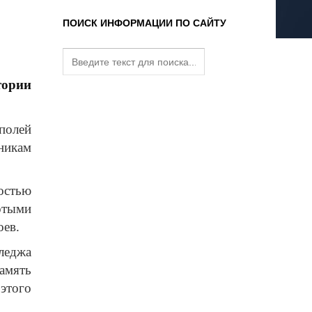
ПОИСК ИНФОРМАЦИИ ПО САЙТУ
тории
 полей
никам
остью
отыми
оев.
леджа
амять
этого