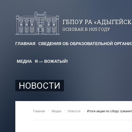
ГБПОУ РА «АДЫГЕЙС
ОСНОВАН В 1925 ГОДУ
ГЛАВНАЯ
СВЕДЕНИЯ ОБ ОБРАЗОВАТЕЛЬНОЙ ОРГАНИ
авничество
МЕДИА
Я — ВОЖАТЫЙ!
огические чтения
я площадка
НОВОСТИ
им. Х. Андрухаева"
ельный кредит
Главная
/
Медиа
/
Новости
/
Итоги акции по сбору гумани
редоставления
для студентов и абитуриентов