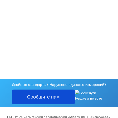
Двойные стандарты? Нарушено единство измерений?
Сообщите нам
Решаем вместе
ГБПОУ РА «Адыгейский педагогический колледж им. Х. Андрухаева».