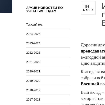
для педагогов и руководителей
ПН
АРХИВ НОВОСТЕЙ ПО
УЧЕБНЫМ ГОДАМ
МАРТ 2
оператора
Текущий год
2024-2025
2023-2024
Дорогие дру
преподават
2022-2023
ежегодной а
2021-2022
Дню защитни
Благодаря в
2020-2021
собрали всё
2019-2020
Военный го
2018-2019
Ваш вклад – 
которые так
2017-2018
сделали бол