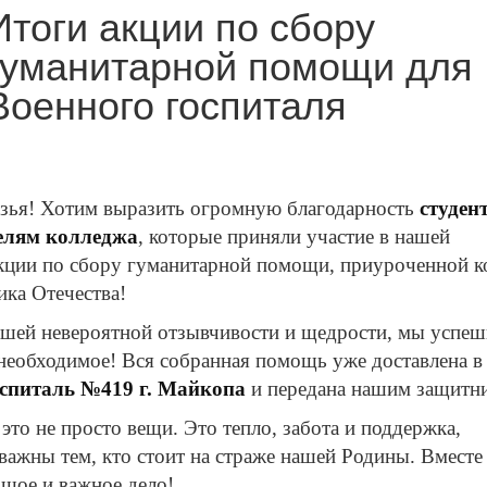
Итоги акции по сбору
гуманитарной помощи для
Военного госпиталя
зья! Хотим выразить огромную благодарность
студен
елям колледжа
, которые приняли участие в нашей
кции по сбору гуманитарной помощи, приуроченной к
ка Отечества!
ашей невероятной отзывчивости и щедрости, мы успе
 необходимое! Вся собранная помощь уже доставлена в
спиталь №419 г. Майкопа
и передана нашим защитн
это не просто вещи. Это тепло, забота и поддержка,
 важны тем, кто стоит на страже нашей Родины. Вместе
ьшое и важное дело!