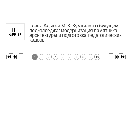
Глава Адыгеи М. К. Кумпилов о будущем
ПТ
педколледжа: модернизация памятника
архитектуры и подготовка педагогических
ФЕВ 13
кадров
1
2
3
4
5
6
7
8
9
10