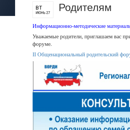
Родителям
для педагогов и руководителей
ВТ
ИЮНЬ 27
оператора
Информационно-методические материалы
Уважаемые родители, приглашаем вас пр
форуме.
II Общенациональный родительский фо