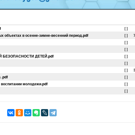
f
[ ]
ых объектах в осенне-зимне-весенний период.pdf
[ ]
[ ]
[ ]
 БЕЗОПАСНОСТИ ДЕТЕЙ.pdf
[ ]
[ ]
[ ]
.pdf
[ ]
 воспитании молодежи.pdf
[ ]
[ ]