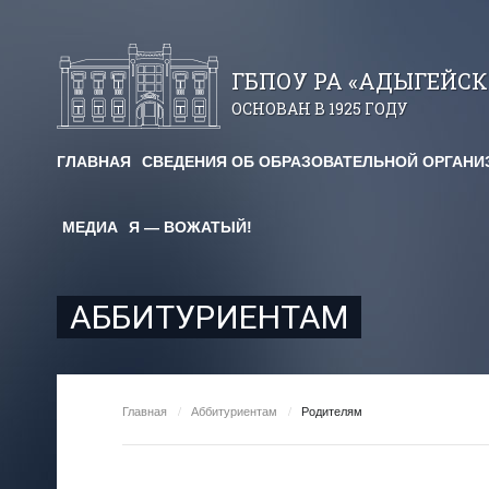
ГБПОУ РА «АДЫГЕЙС
ОСНОВАН В 1925 ГОДУ
ГЛАВНАЯ
СВЕДЕНИЯ ОБ ОБРАЗОВАТЕЛЬНОЙ ОРГАНИ
авничество
МЕДИА
Я — ВОЖАТЫЙ!
огические чтения
я площадка
АББИТУРИЕНТАМ
им. Х. Андрухаева"
ельный кредит
Главная
/
Аббитуриентам
/
Родителям
редоставления
для студентов и абитуриентов