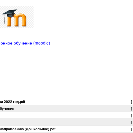
онное обучение (moodle)
и 2022 год.pdf
[
обучения
[
[
[
 направлению (Дошкольное).pdf
[