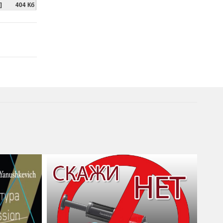
 ]
404 Кб