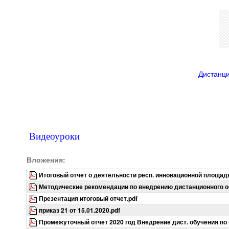
для педагогов и руководителей
оператора
Дистанци
Видеоуроки
Вложения:
Итоговый отчет о деятельности респ. инновационной площадк
Методические рекомендации по внедрению дистанционного 
Презентация итоговый отчет.pdf
приказ 21 от 15.01.2020.pdf
Промежуточный отчет 2020 год Внедрение дист. обучения по