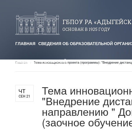
ГБПОУ РА «АДЫГЕЙС
ОСНОВАН В 1925 ГОДУ
ГЛАВНАЯ
СВЕДЕНИЯ ОБ ОБРАЗОВАТЕЛЬНОЙ ОРГАНИ
авничество
МЕДИА
Я — ВОЖАТЫЙ!
Главная
/
Тема инновационного проекта (программы): "Внедрение дистанц
огические чтения
я площадка
Тема инновационн
ЧТ
"Внедрение диста
СЕН 21
им. Х. Андрухаева"
направлению " До
ельный кредит
(заочное обучение
редоставления
для студентов и абитуриентов