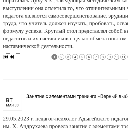
обратилась Духу З.З., заведующая методическим каб
выступлении она отметила то, что отличительными ч
педагога являются самосовершенствование, эрудиция
труда, что учитель должен изучать, пробовать, осваи
формулу успеха. Круглый стол представлял собой в
педагогов и их наставников с целью обмена опытом 
наставнической деятельности.
1
2
3
4
5
6
7
8
9
10
11
1
Занятие с элементами тренинга «Верный выбор
ВТ
МАЯ 30
29.05.2023 г. педагог-психолог Адыгейского педагог
им. Х. Андрухаева провела занятие с элементами тре