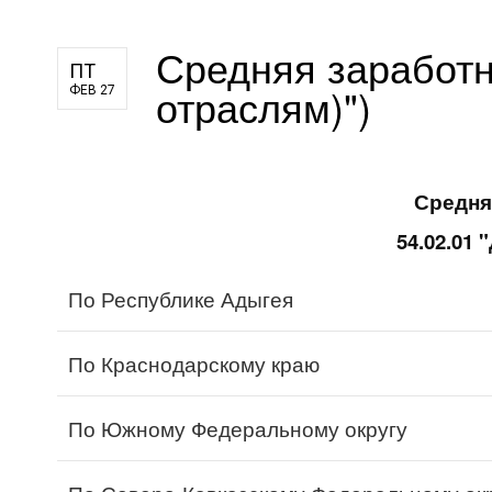
для педагогов и руководителей
Средняя заработна
оператора
ПТ
отраслям)")
ФЕВ 27
Средня
54.02.01
По Республике Адыгея
По Краснодарскому краю
По Южному Федеральному округу