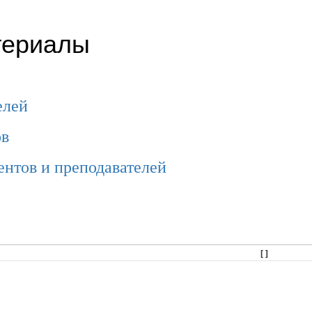
териалы
елей
ов
ентов и преподавателей
[ ]