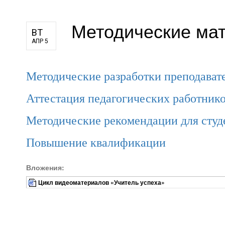
для педагогов и руководителей
Методические ма
оператора
ВТ
АПР 5
Методические разработки преподават
Аттестация педагогических работник
Методические рекомендации для студ
Повышение квалификации
Вложения:
Цикл видеоматериалов «Учитель успеха»