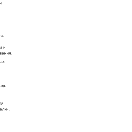
и
в.
й и
вания.
ные
адь
ля
алки,