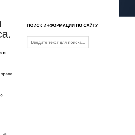
и
ПОИСК ИНФОРМАЦИИ ПО САЙТУ
а.
в и
 праве
го
, из