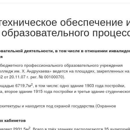
ехническое обеспечение 
образовательного процесс
вательной деятельности, в том числе в отношении инвалидо
ья
 бюджетного профессионального образовательного учреждения
олледж им. Х. Андрухаева» ведется на площадях, закрепленных на
 от 20.11.07 г. рег. № 00100070).
2
лощадью 6719,7м
, в том числе: одно здание 1903 года постройки,
 второе здание 1915 года постройки и третье здание студенческо
хитектуры и находится под охраной государства (Охранное
ых кабинетов
2
авляет 2931,5м
. Всего в трёх зданиях располагаются 35 аудиторий