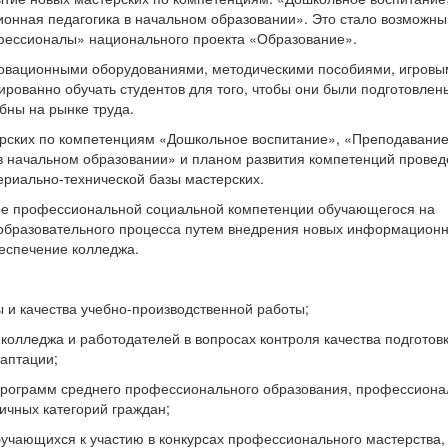
ионная педагогика в начальном образовании». Это стало возможн
ессионалы» национального проекта «Образование».
овационными оборудованиями, методическими пособиями, игровы
рованно обучать студентов для того, чтобы они были подготовлен
бны на рынке труда.
ерских по компетенциям «Дошкольное воспитание», «Преподавание
 в начальном образовании» и планом развития компетенций прове
риально-технической базы мастерских.
е профессиональной социальной компетенции обучающегося на
 образовательного процесса путем внедрения новых информацион
беспечение колледжа.
и качества учебно-производственной работы;
лледжа и работодателей в вопросах контроля качества подготов
даптации;
ограмм среднего профессионального образования, профессиона
ичных категорий граждан;
чающихся к участию в конкурсах профессионального мастерства,