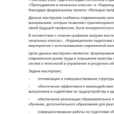
«Преподавание в начальных классах» и «Коррекц
благодаря федеральному проекту «Молодые проф
Данные мастерские снабжены современными инн
материалами, которые позволяют практикоориенти
своей будущей профессии, были конкурентоспосо
В соответствии с планом-графиком загрузки маст
начальных классах», «Коррекционная педагогика
мероприятия с использованием современной мате
Целю данных мастерских являются: формировани
современном рынке труда и повышение качества
систем и технологий в управление и ресурсное о
Задачи мастерских:
- оптимизация и совершенствование структуры 
- обеспечение эффективного взаимодействия ко
выпускников и содействие их трудоустройству и а
- обеспечение реализации образовательных пр
обучения, дополнительного образования для разл
- совершенствование работы по подготовке обу