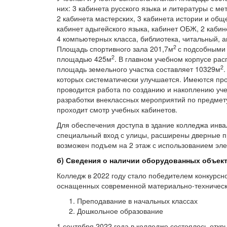
них: 3 кабинета русского языка и литературы с м
2 кабинета мастерских, 3 кабинета истории и общ
кабинет адыгейского языка, кабинет ОБЖ, 2 кабине
4 компьютерных класса, библиотека, читальный, 
2
Площадь спортивного зала 201,7м
с подсобными
2
площадью 425м
. В главном учебном корпусе ра
2
площадь земельного участка составляет 10329м
которых систематически улучшается. Имеются про
проводится работа по созданию и накоплению уче
разработки внеклассных мероприятий по предмету
проходит смотр учебных кабинетов.
Для обеспечения доступа в здание колледжа инв
специальный вход с улицы, расширены дверные п
возможен подъем на 2 этаж с использованием эл
б) Сведения о наличии оборудованных
объект
Колледж в 2022 году стало победителем конкурсн
оснащенных современной материально-техническ
Преподавание в начальных классах
Дошкольное образование
1 сентября 2022 года в колледже состоялось отк