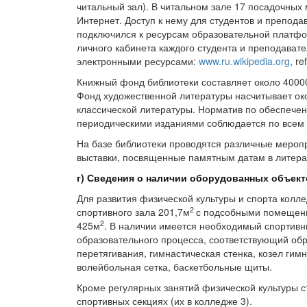
читальный зал). В читальном зале 17 посадочных
Интернет. Доступ к нему для студентов и препода
подключился к ресурсам образовательной пла
личного кабинета каждого студента и преподавател
электронными ресурсами:
www.ru.wikipedia.org
, re
Книжный фонд библиотеки составляет около 40000
Фонд художественной литературы насчитывает ок
классической литературы. Норматив по обеспечен
периодическими изданиями соблюдается по всем
На базе библиотеки проводятся различные мероп
выставки, посвященные памятным датам в литера
г) Сведения о наличии оборудованных объект
Для развития физической культуры и спорта кол
2
спортивного зала 201,7м
с подсобными помещен
2
425м
. В наличии имеется необходимый спортив
образовательного процесса, соответствующий обр
перетягивания, гимнастическая стенка, козел гим
волейбольная сетка, баскетбольные щиты.
Кроме регулярных занятий физической культуры с
спортивных секциях (их в колледже 3).