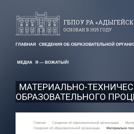
ГБПОУ РА «АДЫГЕЙС
ОСНОВАН В 1925 ГОДУ
ГЛАВНАЯ
СВЕДЕНИЯ ОБ ОБРАЗОВАТЕЛЬНОЙ ОРГАНИ
авничество
МЕДИА
Я — ВОЖАТЫЙ!
огические чтения
я площадка
МАТЕРИАЛЬНО-ТЕХНИЧЕС
ОБРАЗОВАТЕЛЬНОГО ПРОЦ
им. Х. Андрухаева"
ельный кредит
Главная
/
Сведения об образовательной организации
/
Матер
редоставления
Сведения об образовательной организации
/
Материально-техн
для студентов и абитуриентов