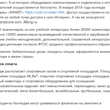
 мест, 9 из которых оборудованы компьютерами и подключены к сет
вателей осуществляется бесплатно. В январе 2018 года колледж
тформы «ЮРАЙТ»
https://urait.ru/news/1064
. Доступ осуществляется из
я из любой точки доступа к сети Интернет. А так же пользуются
feratzone.com, Alleng.ru.
 экземпляров, из них учебной литературы более 25000 экземпляро
оло 12000 экземпляров произведений отечественной и зарубежной
ию учебно-методической, дополнительной, справочной литературо
 дисциплинам согласно ФГОС среднего профессионального образо
риятия: библиотечные уроки, конкурсы чтецов, оформляются книж
туре и жизни страны.
ов спорта
ледж располагает спортивным залом и спортивной площадкой. Площ
2
иями площадью 66,8м
, открытая спортивная площадка площадью
ный инвентарь и спортивное оборудование для оснащения
азовательным задачам: мат гимнастический, перекладина, канат д
настический, мячи баскетбольные, волейбольные, футбольные, скак
туденты Колледжа могут развиваться физически на занятиях в