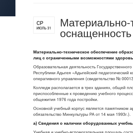
для педагогов и руководителей
оператора
Материально-т
СР
оснащенность 
ИЮЛЬ 31
Материально-техническое обеспечение образо
лиц с ограниченными возможностями здоров
Образовательная деятельность Государственного
Республики Адыгея «Адыгейский педагогический к
оперативного управления (свидетельство № 000132
Колледж располагается в трех зданиях, общей п
приспособленные к проведению учебного процесса,
общежития 1976 года постройки.
Основной учебный корпус является памятником ар
обязательство Минкультуры РА от 14 мая 1993г.).
а) Сведения о наличии оборудованных учебн
Учебная и учебно-вспомогательная площадь сост