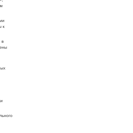
ым
ми
ы к
 в
дены
ных
ки
льного