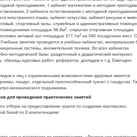
етодикой преподавания, 1 кабинет математики и методики преподав
ествознания, 2 кабинета естествознания с методикой преподавания
та иностранного языка, кабинет искусства, кабинет рисунка и живо
актовый, спортивный залы, служебные и административные помеще
2
 помещениями площадью 66,8м
, открытая спортивная площадка
2
сположен актовый зал площадью 317,1м
на 340 посадочных мест.
. Учебные занятия проводятся в учебных кабинетах, материальная 
екционные системы, множительная техника. Во всех кабинетах
бно-методической базы: раздаточный и дидактический материал,
, образцы курсовых работ, рефератов, докладов и т.д. Ежегодно
алидов и лиц с ограниченными возможностями здоровья имеется
роемы, пандус, отдельный приспособленный туалет с пандусом. Та
ектро-механического подъемника.
ов для проведения практических занятий
ого отбора на предоставление гранта по созданию мастерских,
ой базой по 2 компетенциям:
рытие новых мастерских по компетенциям: «Дошкольное воспитание